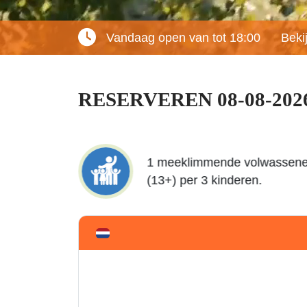
Vandaag open van tot 18:00
Beki
RESERVEREN 08-08-202
nvloed van
1 meeklimmende volwassen
(13+) per 3 kinderen.