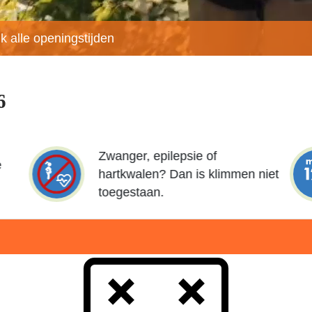
jk alle openingstijden
6
Zwanger, epilepsie of
e
hartkwalen? Dan is klimmen niet
toegestaan.